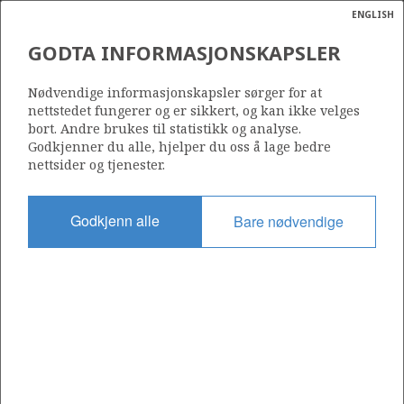
ENGLISH
Søk
N
P
MENY
GODTA INFORMASJONSKAPSLER
Ordlist
Energik
091 C
Nødvendige informasjonskapsler sørger for at
nettstedet fungerer og er sikkert, og kan ikke velges
bort. Andre brukes til statistikk og analyse.
Godkjenner du alle, hjelper du oss å lage bedre
nettsider og tjenester.
Område
NORSKEHAVET
Godkjenn alle
Bare nødvendige
Tildelt dato
06.01.2006
Gyldig til
06.02.2008
Gjeldende fase
Status
INACTIVE