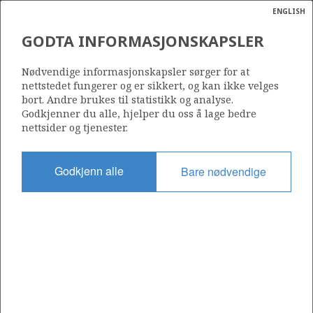
ENGLISH
Søk
N
P
MENY
GODTA INFORMASJONSKAPSLER
Ordlist
Energik
093 D
Nødvendige informasjonskapsler sørger for at
nettstedet fungerer og er sikkert, og kan ikke velges
bort. Andre brukes til statistikk og analyse.
Godkjenner du alle, hjelper du oss å lage bedre
nettsider og tjenester.
Område
NORSKEHAVET
Godkjenn alle
Bare nødvendige
Tildelt dato
07.02.2014
Gyldig til
31.12.2040
Gjeldende fase
PRODUCTION EXTENDED
Tildelingsrunde: