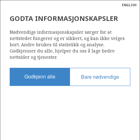
ENGLISH
Søk
N
P
MENY
GODTA INFORMASJONSKAPSLER
Ordlist
Energik
093 F
Nødvendige informasjonskapsler sørger for at
nettstedet fungerer og er sikkert, og kan ikke velges
bort. Andre brukes til statistikk og analyse.
Godkjenner du alle, hjelper du oss å lage bedre
nettsider og tjenester.
Område
NORSKEHAVET
Godkjenn alle
Bare nødvendige
Tildelt dato
14.02.2020
Gyldig til
14.02.2022
Gjeldende fase
Status
INACTIVE