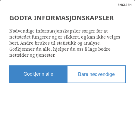
ENGLISH
Søk
N
P
MENY
GODTA INFORMASJONSKAPSLER
Ordlist
Energik
102 B
Nødvendige informasjonskapsler sørger for at
nettstedet fungerer og er sikkert, og kan ikke velges
bort. Andre brukes til statistikk og analyse.
Godkjenner du alle, hjelper du oss å lage bedre
nettsider og tjenester.
Område
NORDSJØEN
Godkjenn alle
Bare nødvendige
Tildelt dato
22.01.1998
Gyldig til
31.12.2002
Gjeldende fase
Status
INACTIVE