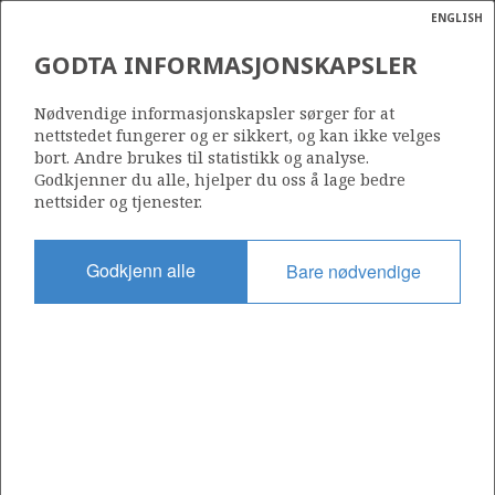
ENGLISH
Søk
N
P
MENY
GODTA INFORMASJONSKAPSLER
Ordlist
Energik
102 E
Nødvendige informasjonskapsler sørger for at
nettstedet fungerer og er sikkert, og kan ikke velges
bort. Andre brukes til statistikk og analyse.
Godkjenner du alle, hjelper du oss å lage bedre
nettsider og tjenester.
Område
NORDSJØEN
Godkjenn alle
Bare nødvendige
Tildelt dato
03.02.2012
Gyldig til
31.12.2024
Gjeldende fase
Status
INACTIVE