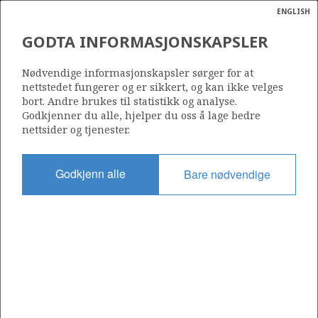
ENGLISH
Søk
N
P
MENY
ODIN
GODTA INFORMASJONSKAPSLER
Ordlist
Energik
102 F
Nødvendige informasjonskapsler sørger for at
nettstedet fungerer og er sikkert, og kan ikke velges
bort. Andre brukes til statistikk og analyse.
Godkjenner du alle, hjelper du oss å lage bedre
nettsider og tjenester.
NORDØST FRIGG
Område
NORDSJØEN
Godkjenn alle
Bare nødvendige
Tildelt dato
10.10.2013
FULLA
Gyldig til
LILLE-FRIGG
31.12.2040
Gjeldende fase
PRODUCTION EXTENDED
Tildelingsrunde: