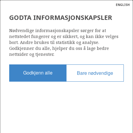
ENGLISH
Søk
N
P
MENY
GODTA INFORMASJONSKAPSLER
NORDØST FRIGG
Ordlist
Energik
102 H
Nødvendige informasjonskapsler sørger for at
nettstedet fungerer og er sikkert, og kan ikke velges
bort. Andre brukes til statistikk og analyse.
FULLA
Godkjenner du alle, hjelper du oss å lage bedre
nettsider og tjenester.
LILLE-FRIG
Område
NORDSJØEN
Godkjenn alle
Bare nødvendige
Tildelt dato
15.11.2018
G
Gyldig til
02.02.2032
Gjeldende fase
ØST FRIGG
PRODUCTION EXTENDED
Tildelingsrunde: