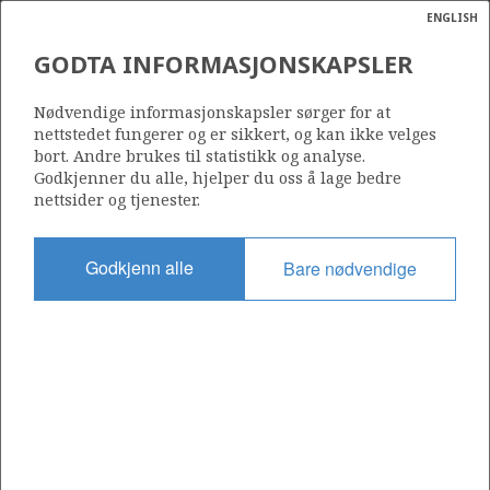
ENGLISH
Søk
N
P
MENY
GODTA INFORMASJONSKAPSLER
Ordlist
Energik
1024
Nødvendige informasjonskapsler sørger for at
nettstedet fungerer og er sikkert, og kan ikke velges
bort. Andre brukes til statistikk og analyse.
Godkjenner du alle, hjelper du oss å lage bedre
nettsider og tjenester.
Område
BARENTSHAVET
Godkjenn alle
Bare nødvendige
Tildelt dato
01.03.2019
Gyldig til
07.12.2020
Gjeldende fase
Status
INACTIVE