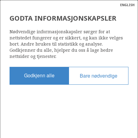
ENGLISH
Søk
N
P
MENY
GODTA INFORMASJONSKAPSLER
Ordlist
Energik
1027
Nødvendige informasjonskapsler sørger for at
nettstedet fungerer og er sikkert, og kan ikke velges
bort. Andre brukes til statistikk og analyse.
Godkjenner du alle, hjelper du oss å lage bedre
nettsider og tjenester.
Område
BARENTSHAVET
Godkjenn alle
Bare nødvendige
Tildelt dato
01.03.2019
Gyldig til
23.09.2022
Gjeldende fase
Status
INACTIVE