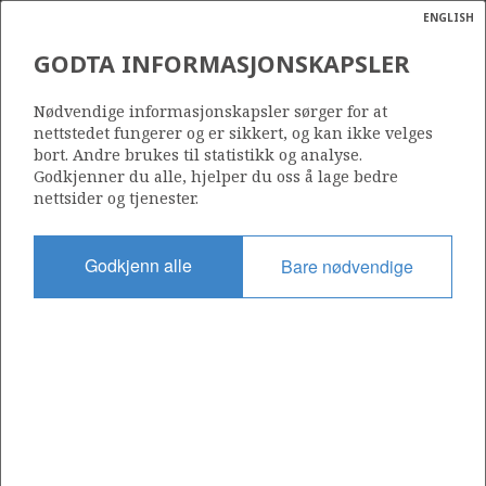
ENGLISH
Søk
N
P
MENY
GODTA INFORMASJONSKAPSLER
Ordlist
Energik
1034
Nødvendige informasjonskapsler sørger for at
nettstedet fungerer og er sikkert, og kan ikke velges
bort. Andre brukes til statistikk og analyse.
Godkjenner du alle, hjelper du oss å lage bedre
nettsider og tjenester.
Område
NORDSJØEN
Godkjenn alle
Bare nødvendige
Tildelt dato
14.02.2020
Gyldig til
13.02.2023
Gjeldende fase
Status
INACTIVE