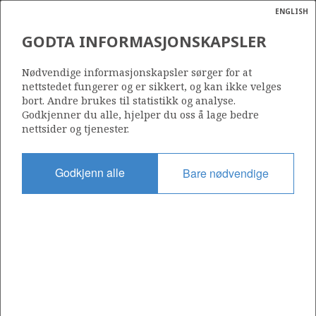
ISUND SØR
ENGLISH
Søk
N
P
MENY
GODTA INFORMASJONSKAPSLER
GIMLE
Ordlist
Energik
104
Nødvendige informasjonskapsler sørger for at
nettstedet fungerer og er sikkert, og kan ikke velges
bort. Andre brukes til statistikk og analyse.
Godkjenner du alle, hjelper du oss å lage bedre
nettsider og tjenester.
Område
NORDSJØEN
Godkjenn alle
Bare nødvendige
Tildelt dato
01.03.1985
Gyldig til
KVITEBJØRN
01.03.2031
Gjeldende fase
PRODUCTION EXTENDED
Tildelingsrunde: