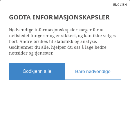
ENGLISH
Søk
N
P
MENY
GODTA INFORMASJONSKAPSLER
Ordlist
Energik
106
Nødvendige informasjonskapsler sørger for at
nettstedet fungerer og er sikkert, og kan ikke velges
bort. Andre brukes til statistikk og analyse.
Godkjenner du alle, hjelper du oss å lage bedre
nettsider og tjenester.
Område
NORSKEHAVET
Godkjenn alle
Bare nødvendige
Tildelt dato
01.03.1985
Gyldig til
31.12.1993
Gjeldende fase
Status
INACTIVE