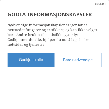
ENGLISH
Søk
N
P
MENY
GODTA INFORMASJONSKAPSLER
Ordlist
Energik
1062
Nødvendige informasjonskapsler sørger for at
nettstedet fungerer og er sikkert, og kan ikke velges
bort. Andre brukes til statistikk og analyse.
Godkjenner du alle, hjelper du oss å lage bedre
nettsider og tjenester.
Område
NORSKEHAVET
Godkjenn alle
Bare nødvendige
Tildelt dato
14.02.2020
Gyldig til
14.02.2022
Gjeldende fase
Status
INACTIVE