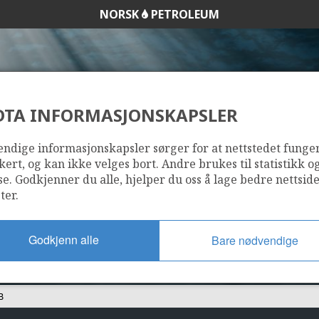
NORSK
PETROLEUM
DTA INFORMASJONSKAPSLER
1072 B
ndige informasjonskapsler sørger for at nettstedet funge
kert, og kan ikke velges bort. Andre brukes til statistikk o
se. Godkjenner du alle, hjelper du oss å lage bedre nettsid
ter.
Godkjenn alle
Bare nødvendige
B