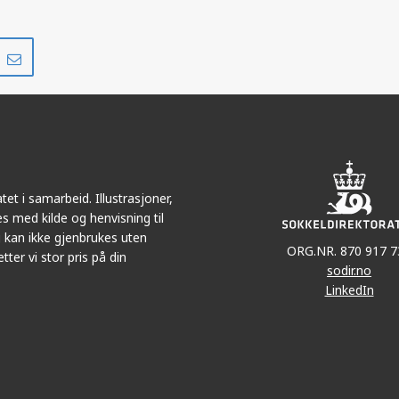
Del
Del
på
i
r
LinkedIn
e-
post
et i samarbeid. Illustrasjoner,
s med kilde og henvisning til
 kan ikke gjenbrukes uten
ORG.NR. 870 917 7
tter vi stor pris på din
sodir.no
LinkedIn