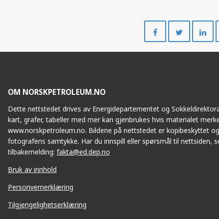
Del
Del
på
på
Facebook
Twitte
OM NORSKPETROLEUM.NO
Dette nettstedet drives av Energidepartementet og Sokkeldirektorat
kart, grafer, tabeller med mer kan gjenbrukes hvis materialet merke
www.norskpetroleum.no. Bildene på nettstedet er kopibeskyttet og
fotografens samtykke. Har du innspill eller spørsmål til nettsiden, se
tilbakemelding:
fakta@ed.dep.no
Bruk av innhold
Personvernerklæring
Tilgjengelighetserklæring