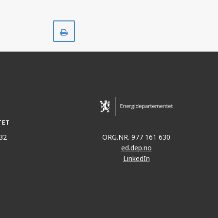
Skriv
ut
32
ORG.NR. 977 161 630
ed.dep.no
LinkedIn