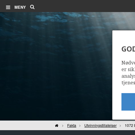
Søk
MENY
GO
Nødve
er sik
analy
tjenes
Hjem
Fakta
Utvinningstillatelser
1072 