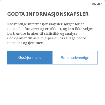
ENGLISH
Søk
N
P
MENY
GODTA INFORMASJONSKAPSLER
Ordlist
Energik
1083
Nødvendige informasjonskapsler sørger for at
nettstedet fungerer og er sikkert, og kan ikke velges
bort. Andre brukes til statistikk og analyse.
Godkjenner du alle, hjelper du oss å lage bedre
nettsider og tjenester.
Område
BARENTSHAVET
Godkjenn alle
Bare nødvendige
Tildelt dato
14.02.2020
Gyldig til
13.02.2024
Gjeldende fase
Status
INACTIVE