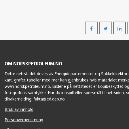
Del
Del
på
på
Facebook
Twitte
OM NORSKPETROLEUM.NO
Dette nettstedet drives av Energidepartementet og Sokkeldirektorat
kart, grafer, tabeller med mer kan gjenbrukes hvis materialet merke
www.norskpetroleum.no. Bildene på nettstedet er kopibeskyttet og
fotografens samtykke. Har du innspill eller spørsmål til nettsiden, se
tilbakemelding:
fakta@ed.dep.no
Bruk av innhold
Personvernerklæring