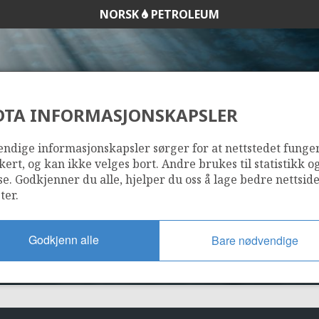
NORSK
PETROLEUM
DTA INFORMASJONSKAPSLER
1085
ndige informasjonskapsler sørger for at nettstedet funge
kert, og kan ikke velges bort. Andre brukes til statistikk o
se. Godkjenner du alle, hjelper du oss å lage bedre nettsid
ter.
Godkjenn alle
Bare nødvendige