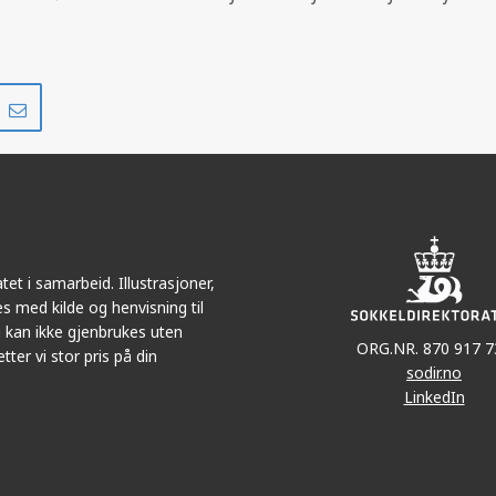
HOD
Del
Del
på
i
r
LinkedIn
e-
post
et i samarbeid. Illustrasjoner,
s med kilde og henvisning til
 kan ikke gjenbrukes uten
ORG.NR. 870 917 7
tter vi stor pris på din
sodir.no
LinkedIn