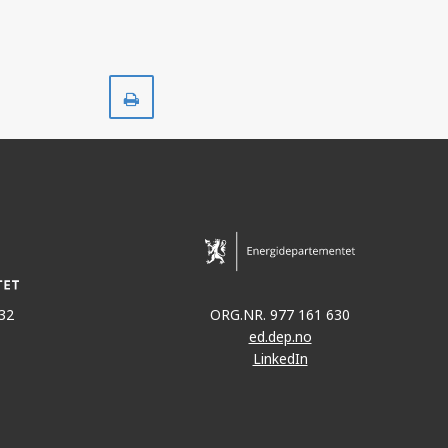
Skriv
ut
32
ORG.NR. 977 161 630
ed.dep.no
LinkedIn