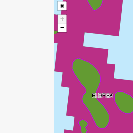
+
EDDA
−
ELDFISK