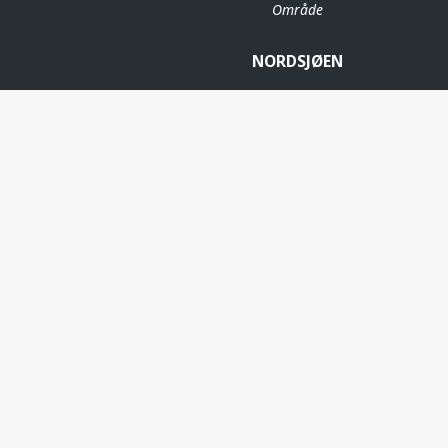
Område
NORDSJØEN
FENRIS