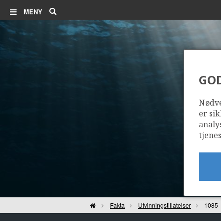
Søk
MENY
GO
Nødve
er sik
GYDA
analy
tjenes
Hjem
Fakta
Utvinningstillatelser
1085