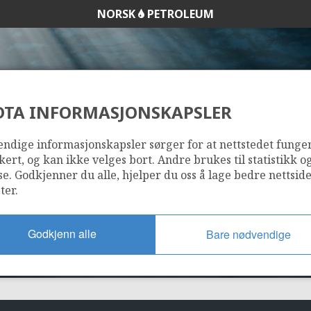
NORSK
PETROLEUM
DTA INFORMASJONSKAPSLER
1087
ndige informasjonskapsler sørger for at nettstedet funge
kert, og kan ikke velges bort. Andre brukes til statistikk o
se. Godkjenner du alle, hjelper du oss å lage bedre nettsid
ter.
Godkjenn alle
Bare nødvendige