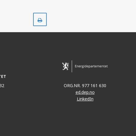
Skriv
ut
32
ORG.NR. 977 161 630
ed.dep.no
LinkedIn