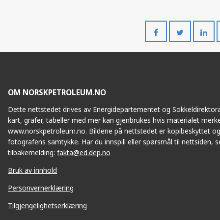
Del
Del
på
på
Facebook
Twitte
OM NORSKPETROLEUM.NO
Dette nettstedet drives av Energidepartementet og Sokkeldirektorat
kart, grafer, tabeller med mer kan gjenbrukes hvis materialet merke
www.norskpetroleum.no. Bildene på nettstedet er kopibeskyttet og
fotografens samtykke. Har du innspill eller spørsmål til nettsiden, se
tilbakemelding:
fakta@ed.dep.no
Bruk av innhold
Personvernerklæring
Tilgjengelighetserklæring