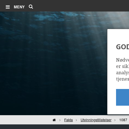
Søk
MENY
GO
Nødve
er sik
analy
tjenes
Hjem
Fakta
Utvinningstillatelser
1087