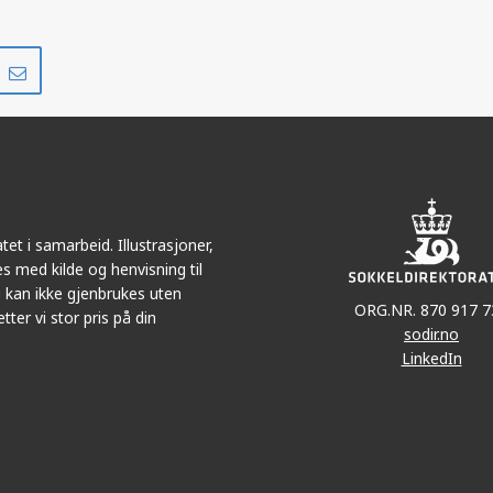
Del
Del
på
i
r
LinkedIn
e-
post
et i samarbeid. Illustrasjoner,
s med kilde og henvisning til
 kan ikke gjenbrukes uten
ORG.NR. 870 917 7
tter vi stor pris på din
sodir.no
LinkedIn