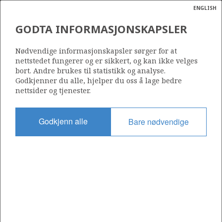
ENGLISH
Søk
N
P
MENY
GODTA INFORMASJONSKAPSLER
ODA
Ordlist
Energik
1088 B
Nødvendige informasjonskapsler sørger for at
nettstedet fungerer og er sikkert, og kan ikke velges
bort. Andre brukes til statistikk og analyse.
Godkjenner du alle, hjelper du oss å lage bedre
nettsider og tjenester.
Område
NORDSJØEN
Godkjenn alle
Bare nødvendige
Tildelt dato
15.03.2024
Gyldig til
15.03.2031
AR ØST
Gjeldende fase
INITIAL
Tildelingsrunde: