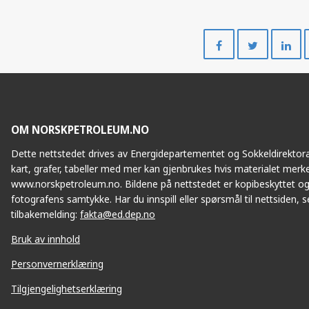
Del
Del
på
på
Facebook
Twitte
OM NORSKPETROLEUM.NO
Dette nettstedet drives av Energidepartementet og Sokkeldirektorat
kart, grafer, tabeller med mer kan gjenbrukes hvis materialet merke
www.norskpetroleum.no. Bildene på nettstedet er kopibeskyttet og
fotografens samtykke. Har du innspill eller spørsmål til nettsiden, se
tilbakemelding:
fakta@ed.dep.no
Bruk av innhold
Personvernerklæring
Tilgjengelighetserklæring