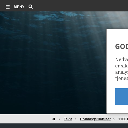
Søk
MENY
GO
Nødve
er sik
analy
tjenes
Hjem
Fakta
Utvinningstillatelser
1100 