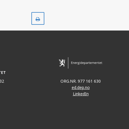
Skriv
ut
32
ORG.NR. 977 161 630
ed.dep.no
LinkedIn