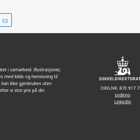
Del
Del
på
i
r
LinkedIn
e-
post
et i samarbeid. Illustrasjoner,
s med kilde og henvisning til
 kan ikke gjenbrukes uten
ORG.NR. 870 917 7
tter vi stor pris på din
sodir.no
LinkedIn