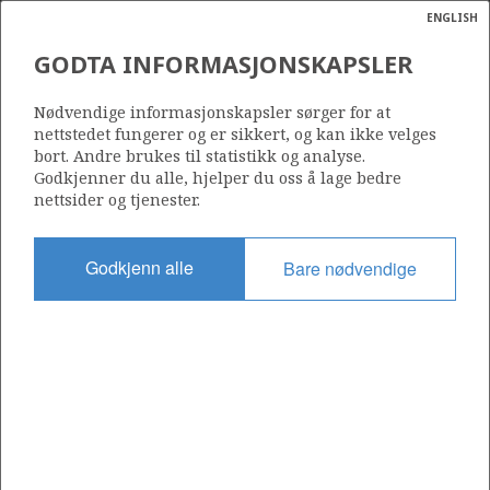
ENGLISH
Søk
N
P
MENY
GODTA INFORMASJONSKAPSLER
Ordlist
Energik
1101
Nødvendige informasjonskapsler sørger for at
nettstedet fungerer og er sikkert, og kan ikke velges
bort. Andre brukes til statistikk og analyse.
Godkjenner du alle, hjelper du oss å lage bedre
nettsider og tjenester.
Område
NORDSJØEN
Godkjenn alle
Bare nødvendige
Tildelt dato
19.02.2021
Gyldig til
18.08.2024
Gjeldende fase
Status
INACTIVE