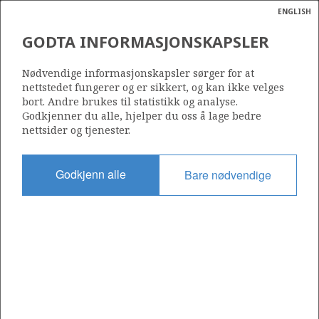
ENGLISH
Søk
N
P
MENY
GODTA INFORMASJONSKAPSLER
Ordlist
Energik
1111
Nødvendige informasjonskapsler sørger for at
nettstedet fungerer og er sikkert, og kan ikke velges
bort. Andre brukes til statistikk og analyse.
Godkjenner du alle, hjelper du oss å lage bedre
nettsider og tjenester.
Område
NORSKEHAVET
Godkjenn alle
Bare nødvendige
Tildelt dato
19.02.2021
Gyldig til
19.02.2023
Gjeldende fase
Status
INACTIVE