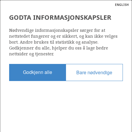
ENGLISH
Søk
N
P
MENY
GODTA INFORMASJONSKAPSLER
Ordlist
Energik
1113
Nødvendige informasjonskapsler sørger for at
nettstedet fungerer og er sikkert, og kan ikke velges
bort. Andre brukes til statistikk og analyse.
Godkjenner du alle, hjelper du oss å lage bedre
nettsider og tjenester.
Område
NORSKEHAVET
Godkjenn alle
Bare nødvendige
Tildelt dato
19.02.2021
Gyldig til
26.03.2026
Gjeldende fase
Status
INACTIVE