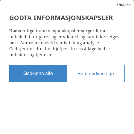
ENGLISH
Søk
N
P
MENY
GODTA INFORMASJONSKAPSLER
Ordlist
Energik
1115
Nødvendige informasjonskapsler sørger for at
nettstedet fungerer og er sikkert, og kan ikke velges
bort. Andre brukes til statistikk og analyse.
Godkjenner du alle, hjelper du oss å lage bedre
nettsider og tjenester.
Område
NORSKEHAVET
Godkjenn alle
Bare nødvendige
Tildelt dato
19.02.2021
Gyldig til
18.02.2026
Gjeldende fase
Status
INACTIVE