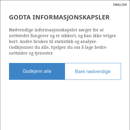
ENGLISH
Søk
N
P
MENY
GODTA INFORMASJONSKAPSLER
Ordlist
Energik
1118
Nødvendige informasjonskapsler sørger for at
nettstedet fungerer og er sikkert, og kan ikke velges
bort. Andre brukes til statistikk og analyse.
Godkjenner du alle, hjelper du oss å lage bedre
nettsider og tjenester.
Område
NORSKEHAVET
Godkjenn alle
Bare nødvendige
Tildelt dato
19.02.2021
Gyldig til
08.03.2022
Gjeldende fase
Status
INACTIVE