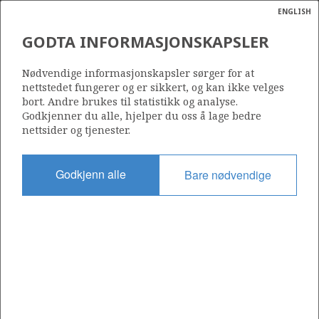
ENGLISH
Søk
N
P
MENY
GODTA INFORMASJONSKAPSLER
Ordlist
Energik
1138
Nødvendige informasjonskapsler sørger for at
nettstedet fungerer og er sikkert, og kan ikke velges
bort. Andre brukes til statistikk og analyse.
Godkjenner du alle, hjelper du oss å lage bedre
nettsider og tjenester.
Område
NORDSJØEN
Godkjenn alle
Bare nødvendige
Tildelt dato
11.03.2022
Gyldig til
10.03.2025
Gjeldende fase
Status
INACTIVE