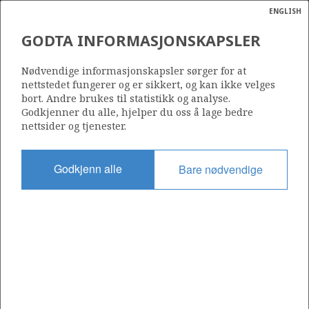
ENGLISH
Søk
N
P
MENY
GODTA INFORMASJONSKAPSLER
Ordlist
Energik
114 C
Nødvendige informasjonskapsler sørger for at
nettstedet fungerer og er sikkert, og kan ikke velges
bort. Andre brukes til statistikk og analyse.
Godkjenner du alle, hjelper du oss å lage bedre
nettsider og tjenester.
Område
NORDSJØEN
Godkjenn alle
Bare nødvendige
Tildelt dato
03.09.1998
Gyldig til
31.12.2001
Gjeldende fase
Status
INACTIVE