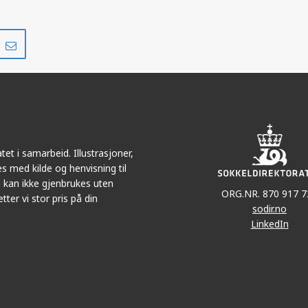
Del
Del
på
i
r
LinkedIn
e-
post
et i samarbeid. Illustrasjoner,
s med kilde og henvisning til
 kan ikke gjenbrukes uten
ORG.NR. 870 917 7
tter vi stor pris på din
sodir.no
LinkedIn