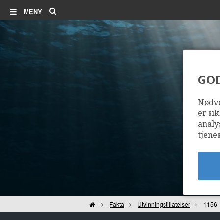
Søk
MENY
GO
Nødve
er sik
analy
tjenes
Hjem
Fakta
Utvinningstillatelser
1156