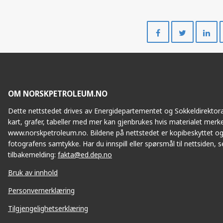
Del
Del
på
på
Facebook
Twitte
OM NORSKPETROLEUM.NO
Dette nettstedet drives av Energidepartementet og Sokkeldirektorat
kart, grafer, tabeller med mer kan gjenbrukes hvis materialet merke
www.norskpetroleum.no. Bildene på nettstedet er kopibeskyttet og
fotografens samtykke. Har du innspill eller spørsmål til nettsiden, se
tilbakemelding:
fakta@ed.dep.no
Bruk av innhold
Personvernerklæring
Tilgjengelighetserklæring