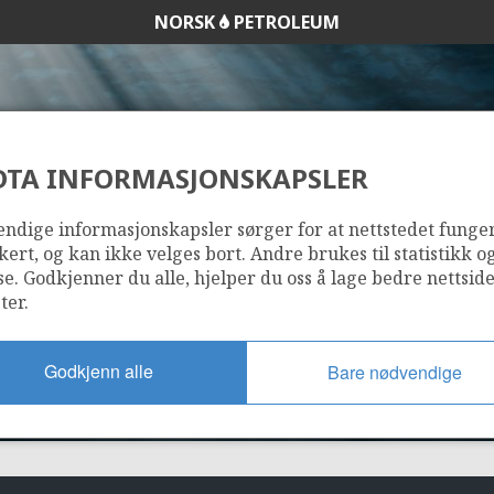
NORSK
PETROLEUM
DTA INFORMASJONSKAPSLER
1156
ndige informasjonskapsler sørger for at nettstedet funge
kert, og kan ikke velges bort. Andre brukes til statistikk o
se. Godkjenner du alle, hjelper du oss å lage bedre nettsid
ter.
Godkjenn alle
Bare nødvendige