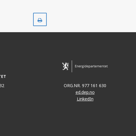
Skriv
ut
32
ORG.NR. 977 161 630
ed.dep.no
LinkedIn