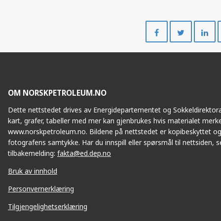
Del
Del
på
på
Facebook
Twitte
OM NORSKPETROLEUM.NO
Dette nettstedet drives av Energidepartementet og Sokkeldirektorat
kart, grafer, tabeller med mer kan gjenbrukes hvis materialet merke
www.norskpetroleum.no. Bildene på nettstedet er kopibeskyttet og
fotografens samtykke. Har du innspill eller spørsmål til nettsiden, se
tilbakemelding:
fakta@ed.dep.no
Bruk av innhold
Personvernerklæring
Tilgjengelighetserklæring