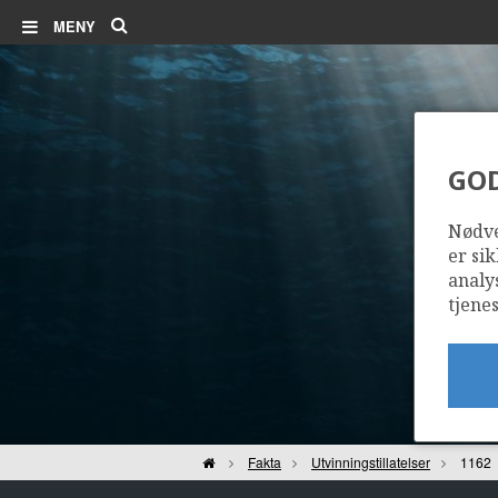
Søk
MENY
GO
Nødve
er sik
analy
tjenes
Hjem
Fakta
Utvinningstillatelser
1162