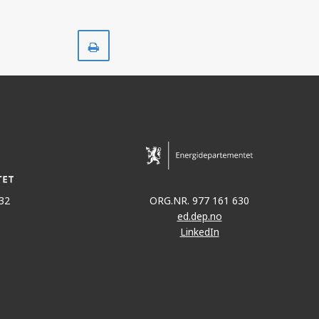
Skriv
ut
32
ORG.NR. 977 161 630
ed.dep.no
LinkedIn