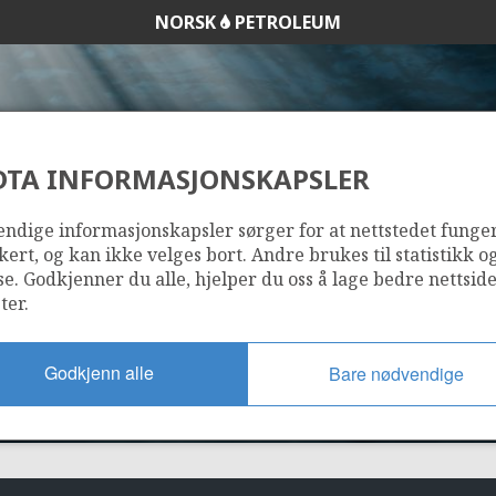
NORSK
PETROLEUM
DTA INFORMASJONSKAPSLER
1162
ndige informasjonskapsler sørger for at nettstedet funge
kert, og kan ikke velges bort. Andre brukes til statistikk o
se. Godkjenner du alle, hjelper du oss å lage bedre nettsid
ter.
Godkjenn alle
Bare nødvendige