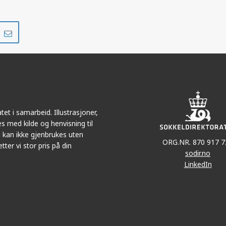
Del
Del
på
i
r
LinkedIn
e-
post
et i samarbeid. Illustrasjoner,
s med kilde og henvisning til
 kan ikke gjenbrukes uten
ORG.NR. 870 917 7
tter vi stor pris på din
sodir.no
LinkedIn