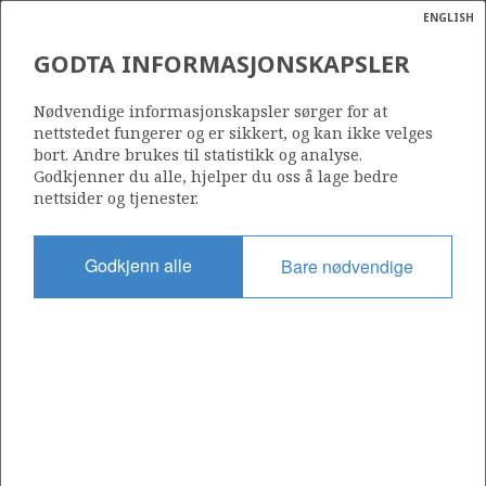
ENGLISH
Søk
N
P
MENY
GODTA INFORMASJONSKAPSLER
Ordlist
Energik
1167
Nødvendige informasjonskapsler sørger for at
nettstedet fungerer og er sikkert, og kan ikke velges
bort. Andre brukes til statistikk og analyse.
Godkjenner du alle, hjelper du oss å lage bedre
nettsider og tjenester.
Område
NORSKEHAVET
Godkjenn alle
Bare nødvendige
Tildelt dato
11.03.2022
Gyldig til
11.03.2025
Gjeldende fase
Status
INACTIVE