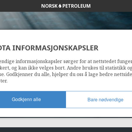
NORSK
PETROLEUM
DTA INFORMASJONSKAPSLER
1169
ndige informasjonskapsler sørger for at nettstedet funge
kert, og kan ikke velges bort. Andre brukes til statistikk o
se. Godkjenner du alle, hjelper du oss å lage bedre nettsid
ter.
Godkjenn alle
Bare nødvendige