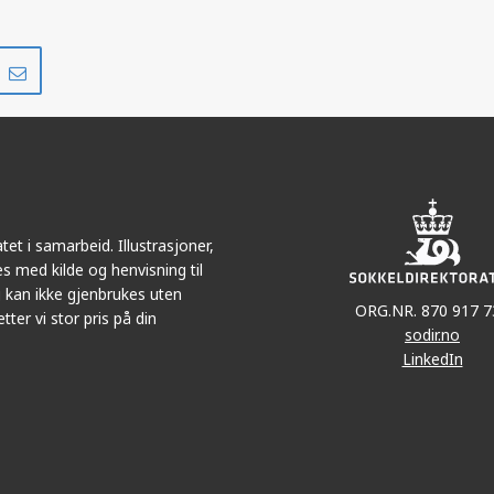
Del
Del
på
i
r
LinkedIn
e-
post
et i samarbeid. Illustrasjoner,
s med kilde og henvisning til
 kan ikke gjenbrukes uten
ORG.NR. 870 917 7
tter vi stor pris på din
sodir.no
LinkedIn