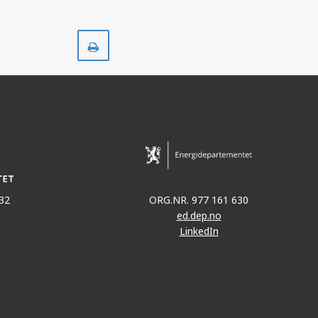
Skriv
ut
32
ORG.NR. 977 161 630
ed.dep.no
LinkedIn