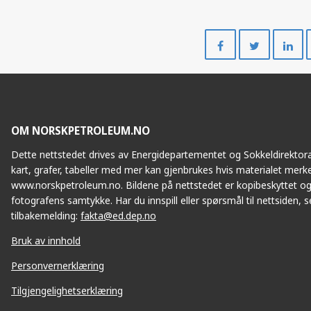
Del
Del
på
på
Facebook
Twitte
OM NORSKPETROLEUM.NO
Dette nettstedet drives av Energidepartementet og Sokkeldirektorat
kart, grafer, tabeller med mer kan gjenbrukes hvis materialet merke
www.norskpetroleum.no. Bildene på nettstedet er kopibeskyttet og
fotografens samtykke. Har du innspill eller spørsmål til nettsiden, se
tilbakemelding:
fakta@ed.dep.no
Bruk av innhold
Personvernerklæring
Tilgjengelighetserklæring