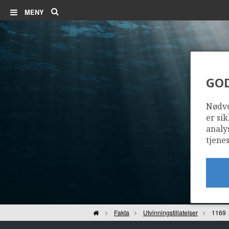
Søk
MENY
GO
Nødve
er sik
analy
tjenes
Hjem
Fakta
Utvinningstillatelser
1169