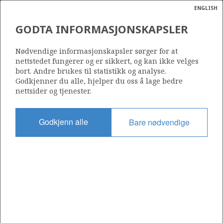
ENGLISH
Søk
N
P
MENY
GODTA INFORMASJONSKAPSLER
Ordlist
Energik
1174 S
Nødvendige informasjonskapsler sørger for at
BØYLA
nettstedet fungerer og er sikkert, og kan ikke velges
bort. Andre brukes til statistikk og analyse.
Godkjenner du alle, hjelper du oss å lage bedre
nettsider og tjenester.
Område
NORDSJØEN
Godkjenn alle
Bare nødvendige
Tildelt dato
17.02.2023
Gyldig til
17.02.2030
Gjeldende fase
INITIAL
Tildelingsrunde: