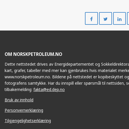
Del
Del
på
på
Facebook
Twitte
OM NORSKPETROLEUM.NO
Dette nettstedet drives av Energidepartementet og Sokkeldirektorat
kart, grafer, tabeller med mer kan gjenbrukes hvis materialet merke
www.norskpetroleum.no. Bildene på nettstedet er kopibeskyttet og
fotografens samtykke. Har du innspill eller spørsmål til nettsiden, se
tilbakemelding:
fakta@ed.dep.no
Bruk av innhold
Personvernerklæring
Tilgjengelighetserklæring