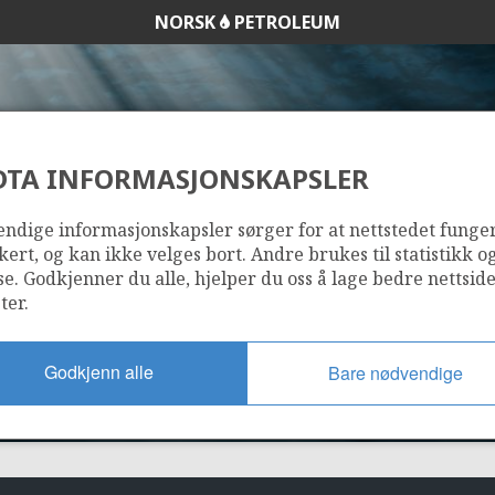
NORSK
PETROLEUM
DTA INFORMASJONSKAPSLER
1176
ndige informasjonskapsler sørger for at nettstedet funge
kert, og kan ikke velges bort. Andre brukes til statistikk o
se. Godkjenner du alle, hjelper du oss å lage bedre nettsid
ter.
Godkjenn alle
Bare nødvendige