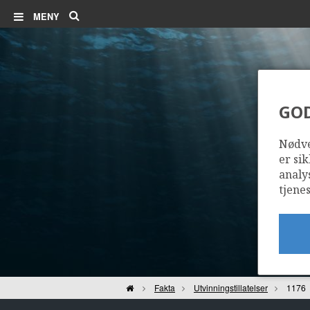
Søk
MENY
GO
Nødve
er sik
analy
tjenes
Hjem
Fakta
Utvinningstillatelser
1176