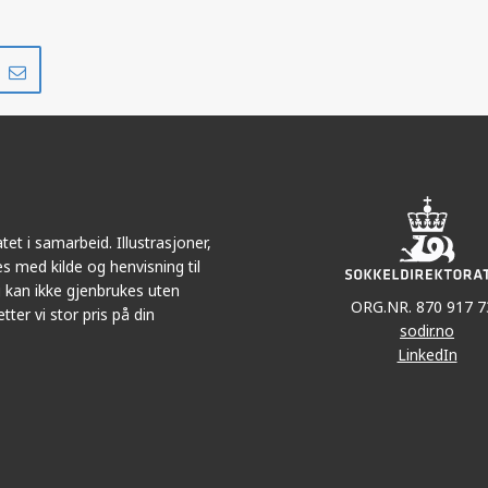
Del
Del
på
i
r
LinkedIn
e-
post
et i samarbeid. Illustrasjoner,
s med kilde og henvisning til
 kan ikke gjenbrukes uten
ORG.NR. 870 917 7
tter vi stor pris på din
sodir.no
LinkedIn