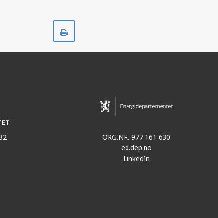
Skriv
ut
32
ORG.NR. 977 161 630
ed.dep.no
LinkedIn