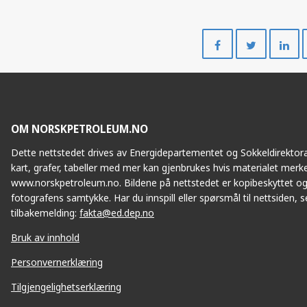
Del
Del
på
på
Facebook
Twitte
OM NORSKPETROLEUM.NO
Dette nettstedet drives av Energidepartementet og Sokkeldirektorat
kart, grafer, tabeller med mer kan gjenbrukes hvis materialet merke
www.norskpetroleum.no. Bildene på nettstedet er kopibeskyttet og
fotografens samtykke. Har du innspill eller spørsmål til nettsiden, se
tilbakemelding:
fakta@ed.dep.no
Bruk av innhold
Personvernerklæring
Tilgjengelighetserklæring