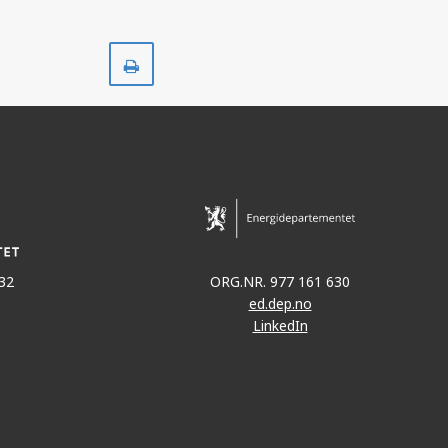
Skriv
ut
32
ORG.NR. 977 161 630
ed.dep.no
LinkedIn