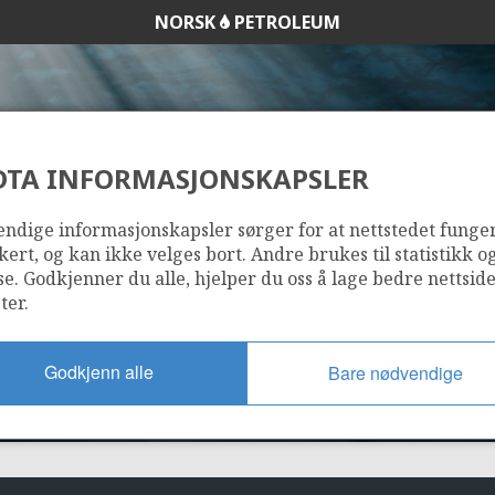
NORSK
PETROLEUM
DTA INFORMASJONSKAPSLER
1181
ndige informasjonskapsler sørger for at nettstedet funge
kert, og kan ikke velges bort. Andre brukes til statistikk o
se. Godkjenner du alle, hjelper du oss å lage bedre nettsid
ter.
Godkjenn alle
Bare nødvendige