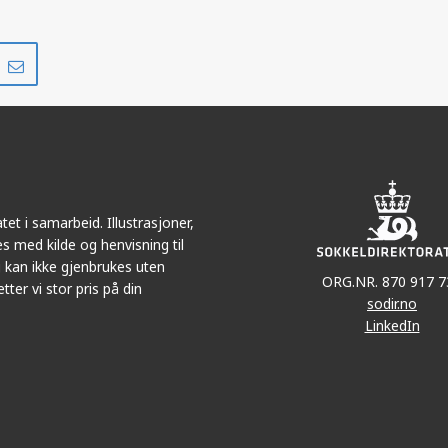
Del
Del
på
i
r
LinkedIn
e-
post
et i samarbeid. Illustrasjoner,
s med kilde og henvisning til
 kan ikke gjenbrukes uten
ORG.NR. 870 917 7
tter vi stor pris på din
sodir.no
LinkedIn