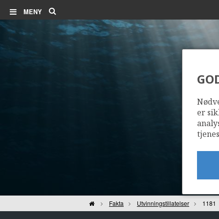
Søk
MENY
GO
Nødve
er sik
analy
tjenes
Hjem
Fakta
Utvinningstillatelser
1181