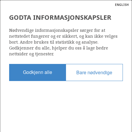
ENGLISH
Søk
N
P
MENY
GODTA INFORMASJONSKAPSLER
Ordlist
Energik
1187
Nødvendige informasjonskapsler sørger for at
nettstedet fungerer og er sikkert, og kan ikke velges
bort. Andre brukes til statistikk og analyse.
Godkjenner du alle, hjelper du oss å lage bedre
nettsider og tjenester.
Område
NORSKEHAVET
Godkjenn alle
Bare nødvendige
Tildelt dato
17.02.2023
Gyldig til
16.08.2025
Gjeldende fase
Status
INACTIVE