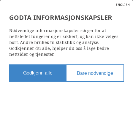
ENGLISH
Søk
N
P
MENY
GODTA INFORMASJONSKAPSLER
Ordlist
Energik
1194 C
Nødvendige informasjonskapsler sørger for at
nettstedet fungerer og er sikkert, og kan ikke velges
bort. Andre brukes til statistikk og analyse.
Godkjenner du alle, hjelper du oss å lage bedre
nettsider og tjenester.
Område
NORSKEHAVET
Godkjenn alle
Bare nødvendige
Tildelt dato
14.03.2025
Gyldig til
14.03.2032
Gjeldende fase
INITIAL
Tildelingsrunde: