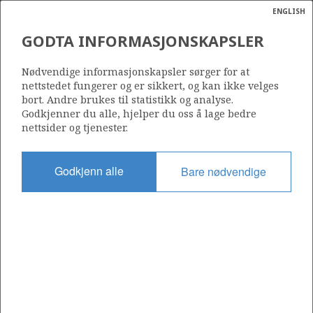
ENGLISH
Søk
N
P
MENY
GODTA INFORMASJONSKAPSLER
Ordlist
Energik
1195
Nødvendige informasjonskapsler sørger for at
nettstedet fungerer og er sikkert, og kan ikke velges
bort. Andre brukes til statistikk og analyse.
Godkjenner du alle, hjelper du oss å lage bedre
nettsider og tjenester.
Område
NORSKEHAVET
Godkjenn alle
Bare nødvendige
Tildelt dato
17.02.2023
Gyldig til
17.02.2025
Gjeldende fase
Status
INACTIVE