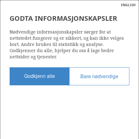
ENGLISH
Søk
N
P
MENY
GODTA INFORMASJONSKAPSLER
Ordlist
Energik
ULA
1198 B
Nødvendige informasjonskapsler sørger for at
nettstedet fungerer og er sikkert, og kan ikke velges
bort. Andre brukes til statistikk og analyse.
ODA
Godkjenner du alle, hjelper du oss å lage bedre
nettsider og tjenester.
Område
NORDSJØEN
Godkjenn alle
Bare nødvendige
Tildelt dato
14.03.2025
TAMBAR ØST
TAMBAR
Gyldig til
AR
15.03.2032
Gjeldende fase
INITIAL EXTENDED
GYDA
Tildelingsrunde: