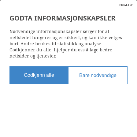
ENGLISH
Søk
N
P
MENY
GODTA INFORMASJONSKAPSLER
Ordlist
Energik
1211
Nødvendige informasjonskapsler sørger for at
nettstedet fungerer og er sikkert, og kan ikke velges
bort. Andre brukes til statistikk og analyse.
Godkjenner du alle, hjelper du oss å lage bedre
nettsider og tjenester.
Område
NORDSJØEN
Godkjenn alle
Bare nødvendige
Tildelt dato
05.03.2024
Gyldig til
15.03.2026
Gjeldende fase
Status
INACTIVE