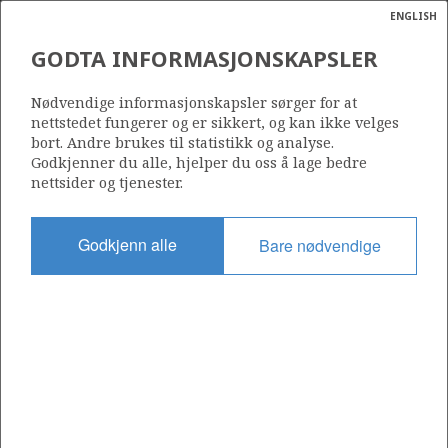
ENGLISH
Søk
N
P
MENY
GODTA INFORMASJONSKAPSLER
Ordlist
Energik
1213 S
Nødvendige informasjonskapsler sørger for at
nettstedet fungerer og er sikkert, og kan ikke velges
bort. Andre brukes til statistikk og analyse.
Godkjenner du alle, hjelper du oss å lage bedre
nettsider og tjenester.
Område
NORDSJØEN
Godkjenn alle
Bare nødvendige
Tildelt dato
15.03.2024
Gyldig til
15.03.2031
Gjeldende fase
INITIAL EXTENDED
Tildelingsrunde: