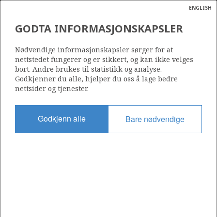
ENGLISH
Søk
N
P
MENY
GODTA INFORMASJONSKAPSLER
Ordlist
Energik
1216
Nødvendige informasjonskapsler sørger for at
nettstedet fungerer og er sikkert, og kan ikke velges
bort. Andre brukes til statistikk og analyse.
Godkjenner du alle, hjelper du oss å lage bedre
nettsider og tjenester.
Område
NORDSJØEN
Godkjenn alle
Bare nødvendige
Tildelt dato
15.03.2024
Gyldig til
15.03.2026
Gjeldende fase
Status
INACTIVE