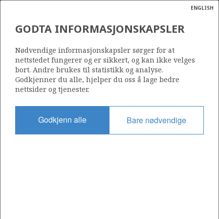
ENGLISH
Søk
N
P
MENY
GODTA INFORMASJONSKAPSLER
Ordlist
Energik
1218 B
Nødvendige informasjonskapsler sørger for at
nettstedet fungerer og er sikkert, og kan ikke velges
bort. Andre brukes til statistikk og analyse.
Godkjenner du alle, hjelper du oss å lage bedre
nettsider og tjenester.
Område
NORSKEHAVET
Godkjenn alle
Bare nødvendige
Tildelt dato
14.03.2025
Gyldig til
13.03.2026
Gjeldende fase
Status
INACTIVE