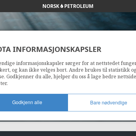
NORSK
PETROLEUM
DTA INFORMASJONSKAPSLER
122
ndige informasjonskapsler sørger for at nettstedet funge
kert, og kan ikke velges bort. Andre brukes til statistikk o
se. Godkjenner du alle, hjelper du oss å lage bedre nettsid
ter.
Godkjenn alle
Bare nødvendige