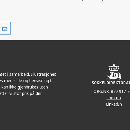
Del
Del
på
i
r
LinkedIn
e-
post
SKARV
et i samarbeid. Illustrasjoner,
s med kilde og henvisning til
 kan ikke gjenbrukes uten
ORG.NR. 870 917 7
tter vi stor pris på din
sodir.no
LinkedIn