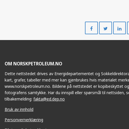
Del
Del
på
på
Facebook
Twitte
OM NORSKPETROLEUM.NO
Dette nettstedet drives av Energidepartementet og Sokkeldirektorat
kart, grafer, tabeller med mer kan gjenbrukes hvis materialet merke
www.norskpetroleum.no. Bildene på nettstedet er kopibeskyttet og
fotografens samtykke. Har du innspill eller spørsmål til nettsiden, se
tilbakemelding:
fakta@ed.dep.no
Bruk av innhold
Personvernerklæring