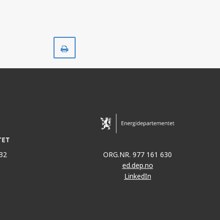
Skriv
ut
32
ORG.NR. 977 161 630
ed.dep.no
LinkedIn