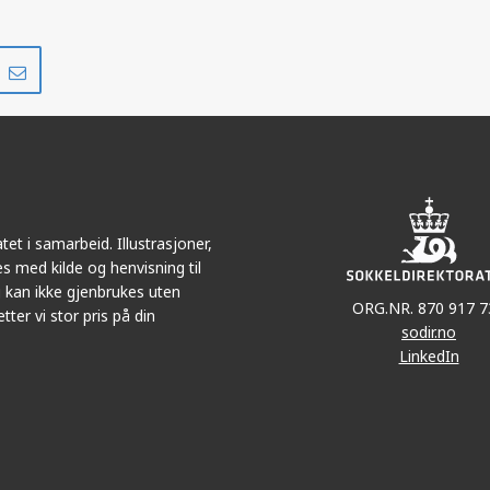
Del
Del
på
i
r
LinkedIn
e-
post
et i samarbeid. Illustrasjoner,
s med kilde og henvisning til
 kan ikke gjenbrukes uten
ORG.NR. 870 917 7
tter vi stor pris på din
sodir.no
LinkedIn