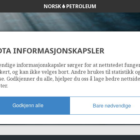
NORSK
PETROLEUM
DTA INFORMASJONSKAPSLER
123
ndige informasjonskapsler sørger for at nettstedet funge
kert, og kan ikke velges bort. Andre brukes til statistikk o
se. Godkjenner du alle, hjelper du oss å lage bedre nettsid
ter.
Godkjenn alle
Bare nødvendige