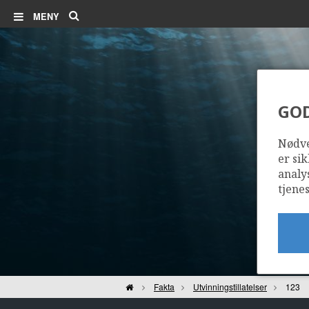
Søk
MENY
GO
Nødve
er sik
analy
tjenes
Hjem
Fakta
Utvinningstillatelser
123