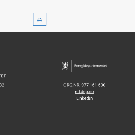
Skriv
ut
32
ORG.NR. 977 161 630
ed.dep.no
LinkedIn