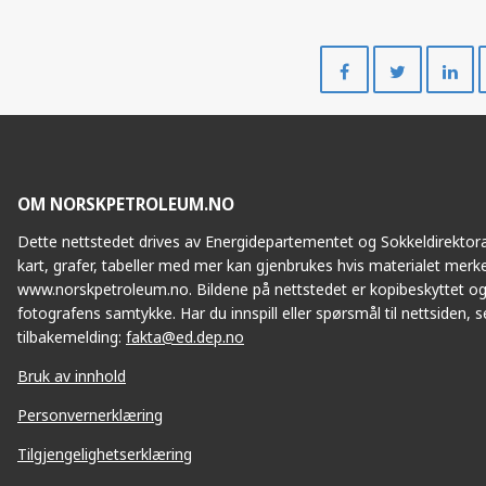
Del
Del
på
på
Facebook
Twitte
OM NORSKPETROLEUM.NO
Dette nettstedet drives av Energidepartementet og Sokkeldirektorat
kart, grafer, tabeller med mer kan gjenbrukes hvis materialet merke
www.norskpetroleum.no. Bildene på nettstedet er kopibeskyttet og
fotografens samtykke. Har du innspill eller spørsmål til nettsiden, se
tilbakemelding:
fakta@ed.dep.no
Bruk av innhold
Personvernerklæring
Tilgjengelighetserklæring