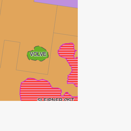
VOLVE
SLEIPNER ØST