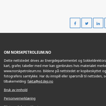
Del
Del
på
på
Facebook
Twitte
OM NORSKPETROLEUM.NO
Dette nettstedet drives av Energidepartementet og Sokkeldirektorat
kart, grafer, tabeller med mer kan gjenbrukes hvis materialet merke
www.norskpetroleum.no. Bildene på nettstedet er kopibeskyttet og
fotografens samtykke. Har du innspill eller spørsmål til nettsiden, se
tilbakemelding:
fakta@ed.dep.no
Bruk av innhold
Personvernerklæring