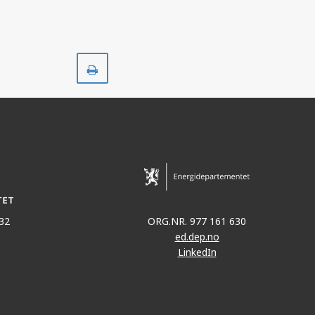
GUNGNE
Skriv
ut
SIGYN
32
ORG.NR. 977 161 630
ed.dep.no
LinkedIn