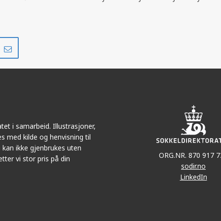
Del
Del
på
i
r
LinkedIn
e-
post
et i samarbeid. Illustrasjoner,
s med kilde og henvisning til
 kan ikke gjenbrukes uten
ORG.NR. 870 917 7
tter vi stor pris på din
sodir.no
LinkedIn