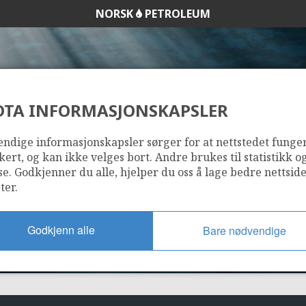
NORSK
PETROLEUM
DTA INFORMASJONSKAPSLER
1246
ndige informasjonskapsler sørger for at nettstedet funge
kert, og kan ikke velges bort. Andre brukes til statistikk o
se. Godkjenner du alle, hjelper du oss å lage bedre nettsid
ter.
Godkjenn alle
Bare nødvendige