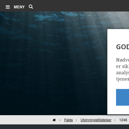
Søk
MENY
GO
Nødve
er sik
analy
tjenes
Hjem
Fakta
Utvinningstillatelser
1246