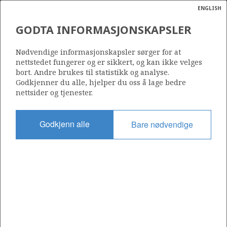
ENGLISH
Søk
N
P
MENY
GODTA INFORMASJONSKAPSLER
Ordlist
Energik
1247
Nødvendige informasjonskapsler sørger for at
nettstedet fungerer og er sikkert, og kan ikke velges
bort. Andre brukes til statistikk og analyse.
Godkjenner du alle, hjelper du oss å lage bedre
nettsider og tjenester.
Område
NORDSJØEN
Godkjenn alle
Bare nødvendige
Tildelt dato
14.03.2025
Gyldig til
14.03.2032
Gjeldende fase
INITIAL EXTENDED
Tildelingsrunde: