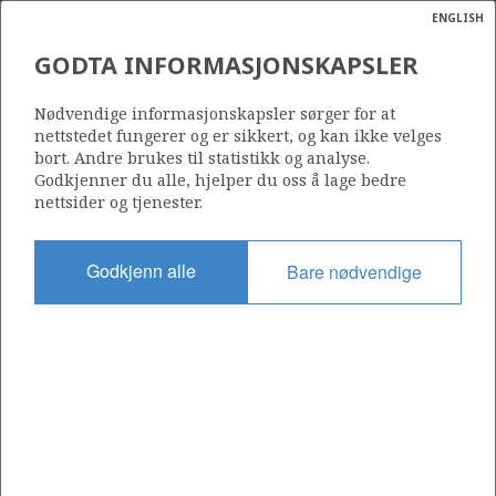
ENGLISH
Søk
N
P
MENY
GODTA INFORMASJONSKAPSLER
Ordlist
Energik
1251
Nødvendige informasjonskapsler sørger for at
nettstedet fungerer og er sikkert, og kan ikke velges
bort. Andre brukes til statistikk og analyse.
Godkjenner du alle, hjelper du oss å lage bedre
nettsider og tjenester.
Område
NORDSJØEN
Godkjenn alle
Bare nødvendige
Tildelt dato
14.03.2025
Gyldig til
14.03.2032
Gjeldende fase
INITIAL
Tildelingsrunde: