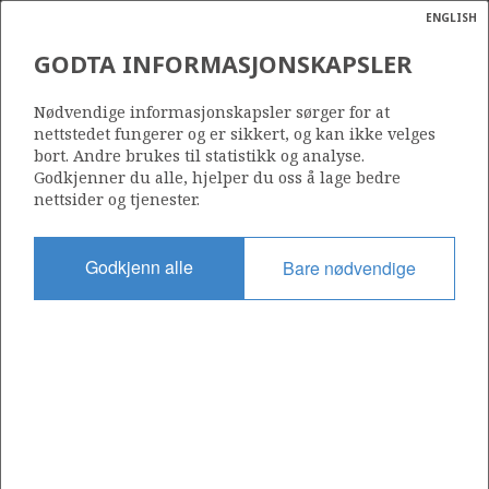
ENGLISH
Søk
N
P
MENY
GODTA INFORMASJONSKAPSLER
Ordlist
Energik
126
Nødvendige informasjonskapsler sørger for at
nettstedet fungerer og er sikkert, og kan ikke velges
bort. Andre brukes til statistikk og analyse.
Godkjenner du alle, hjelper du oss å lage bedre
nettsider og tjenester.
Område
NORSKEHAVET
Godkjenn alle
Bare nødvendige
Tildelt dato
28.02.1986
Gyldig til
28.02.1992
Gjeldende fase
Status
INACTIVE