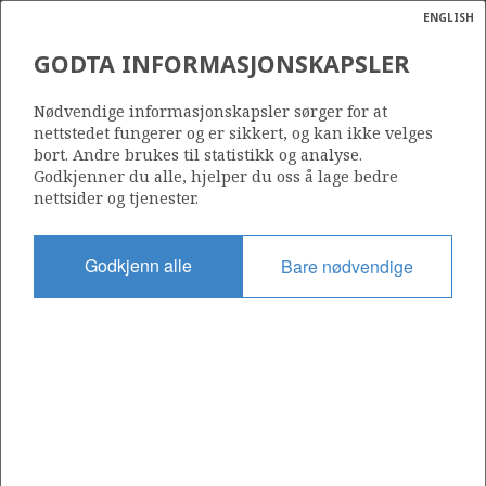
ENGLISH
Søk
N
P
MENY
GODTA INFORMASJONSKAPSLER
Ordlist
Energik
1260
Nødvendige informasjonskapsler sørger for at
nettstedet fungerer og er sikkert, og kan ikke velges
bort. Andre brukes til statistikk og analyse.
Godkjenner du alle, hjelper du oss å lage bedre
nettsider og tjenester.
Område
NORDSJØEN
Godkjenn alle
Bare nødvendige
Tildelt dato
14.03.2025
Gyldig til
14.03.2031
Gjeldende fase
INITIAL
Tildelingsrunde: