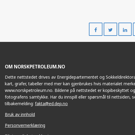
Del
Del
ALVE
på
på
K
Facebook
Twitte
ÆRFUGL NORD
OM NORSKPETROLEUM.NO
Dette nettstedet drives av Energidepartementet og Sokkeldirektorat
kart, grafer, tabeller med mer kan gjenbrukes hvis materialet merke
www.norskpetroleum.no. Bildene på nettstedet er kopibeskyttet og
fotografens samtykke. Har du innspill eller spørsmål til nettsiden, se
tilbakemelding:
fakta@ed.dep.no
Bruk av innhold
Personvernerklæring