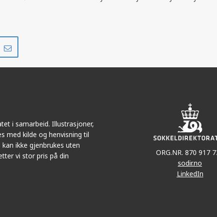
Del
Del
på
i
r
LinkedIn
e-
post
et i samarbeid. Illustrasjoner,
s med kilde og henvisning til
 kan ikke gjenbrukes uten
ORG.NR. 870 917 7
tter vi stor pris på din
sodir.no
LinkedIn