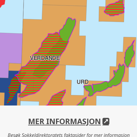
VERDANDE
URD
NORNE
MER INFORMASJON
Besøk Sokkeldirektoratets faktasider for mer informasjon