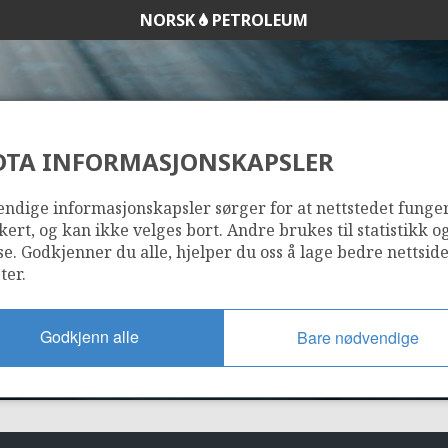
NORSK
PETROLEUM
DTA INFORMASJONSKAPSLER
128 E
ndige informasjonskapsler sørger for at nettstedet funge
kert, og kan ikke velges bort. Andre brukes til statistikk o
se. Godkjenner du alle, hjelper du oss å lage bedre nettsid
ter.
Godkjenn alle
Bare nødvendige