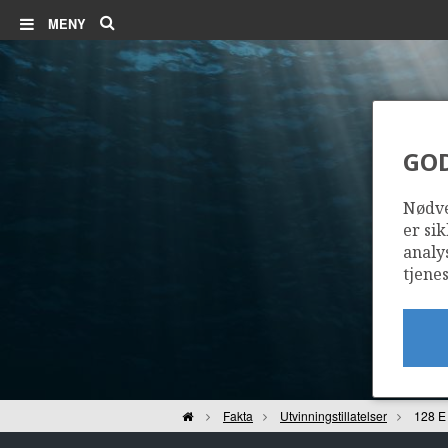
Søk
MENY
GO
Nødve
er sik
analy
tjenes
Hjem
Fakta
Utvinningstillatelser
128 E