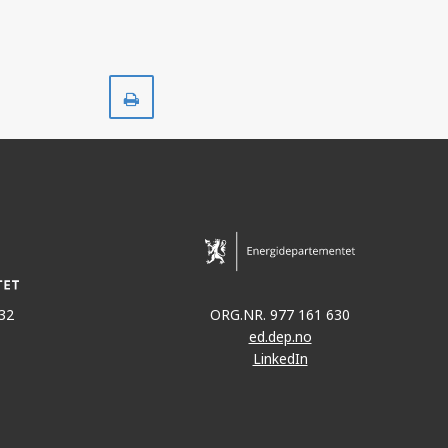
Skriv
ut
32
ORG.NR. 977 161 630
ed.dep.no
LinkedIn