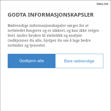
ENGLISH
Søk
N
P
MENY
GODTA INFORMASJONSKAPSLER
Ordlist
Energik
131
Nødvendige informasjonskapsler sørger for at
nettstedet fungerer og er sikkert, og kan ikke velges
bort. Andre brukes til statistikk og analyse.
Godkjenner du alle, hjelper du oss å lage bedre
nettsider og tjenester.
Område
NORSKEHAVET
Godkjenn alle
Bare nødvendige
Tildelt dato
10.04.1987
Gyldig til
15.12.1992
Gjeldende fase
Status
INACTIVE